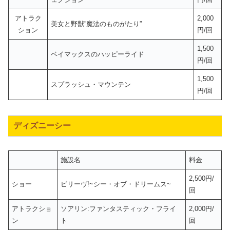
アトラク
2,000
美女と野獣”魔法のものがたり”
ション
円/回
1,500
ベイマックスのハッピーライド
円/回
1,500
スプラッシュ・マウンテン
円/回
ディズニーシー
施設名
料金
2,500円/
ショー
ビリーヴ!~シー・オブ・ドリームス~
回
アトラクショ
ソアリン:ファンタスティック・フライ
2,000円/
ン
ト
回