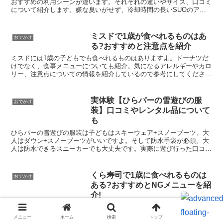
おすすめの利用シーンが違います。それぞれの違いやサイズ、口コミ
について紹介します。嫌な臭いがせず、冷却時間の長いSUOのアイ
スリングで暑い夏もエコに乗り切りましょう♪
ミスドで1歳が食べれるものはあ
おでかけ
る?おすすめと注意点を紹介
ミスドには1歳の子どもでも食べれるものはありますよ。ドーナツだ
けでなく、食事メニューについても紹介。気になるアレルギーやカロ
リー、注意点についての情報を紹介しているので参考にしてください
ね。ミスドは楽しい食事やおやつタイムにピッタリですよ♪
実体験【ひらパーの雪遊びの服
おでかけ
装】口コミやレンタル品について
も
ひらパーの雪遊びの服装は子どもはスキーウェア+スノーブーツ、大
人はダウン+スノーブーツがいいですよ。そして防水手袋が必須。大
人は防水できるスニーカーでも大丈夫です。実際に遊び行った口コミ
や当日の流れ、雪遊びを楽しむための持ち物について紹介。
くら寿司で1歳に食べれるものは
おでかけ
ある?おすすめとNGメニューを紹
介!
くら寿司には1歳の子どもでも食べれるものはたくさんありますよ。
おすすめメニューやNGメニューを紹介!子連れに優しい貸し出し品や
メニュー
ホーム
検索
トップ
サイドバー
サービスが充実。また、アプリから予約すれば、待ち時間なしで子ど