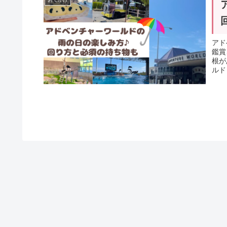
アド
鑑賞
根が
ルド