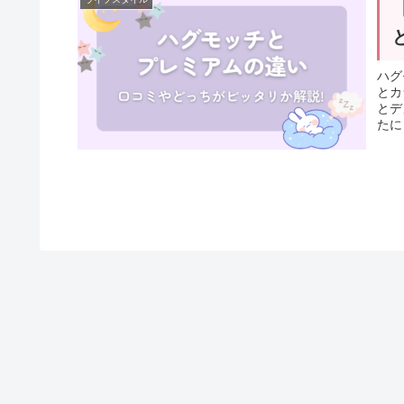
ハグ
とカ
とデ
たに