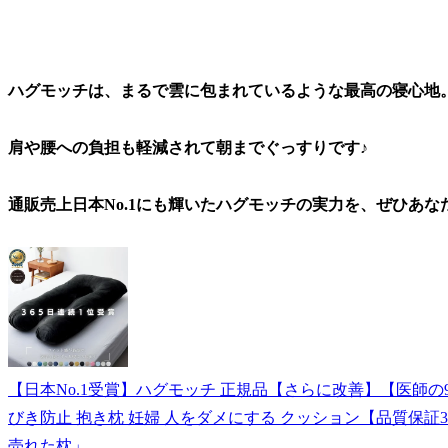
ハグモッチは、まるで雲に包まれているような最高の寝心地
肩や腰への負担も軽減されて朝までぐっすり
です
♪
通販売上日本No.1にも輝いたハグモッチの実力を、ぜひあ
【日本No.1受賞】ハグモッチ 正規品【さらに改善】【医師の92
びき防止 抱き枕 妊婦 人をダメにする クッション【品質保証3
売れた枕」