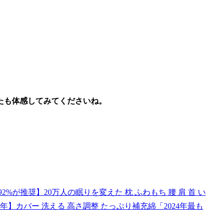
。
なたも体感してみてくださいね。
%が推奨】20万人の眠りを変えた 枕 ふわもち 腰 肩 首 い
年】カバー 洗える 高さ調整 たっぷり補充綿「2024年最も