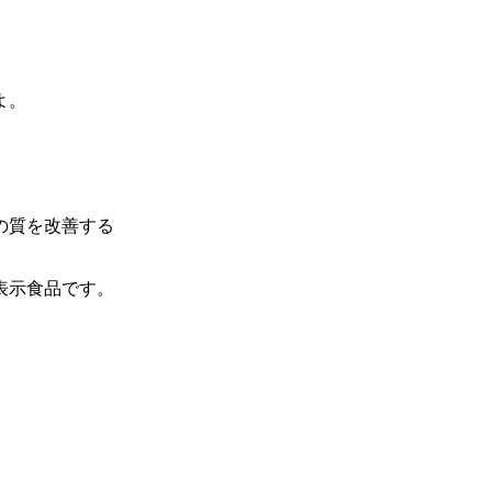
よ。
、
の質を改善する
表示食品
です。