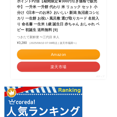
ポイントP2倍【期間限定★300円引き価格で販売
中】 一升米 一升餅 代わり 米 リュック セット 小
分け《日本一のお米》おいしい 新潟 魚沼産コシヒ
カリ 一生餅 お祝い 風呂敷 選び取りカード 名前入
り 命名書 一生米 1歳 誕生日 赤ちゃん おしゃれ ベ
ビー 初誕生 送料無料 [9]
つきたて新鮮便 〜三代目 米人
¥3,280
（2025/08/10 07:08時点 | 楽天市場調べ）
Amazon
楽天市場
ポチップ