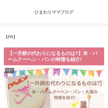
ひまわりママブログ
【PR】
【一升餅の代わりになるものは?】米・バ
ームクーヘン・パンの特徴を紹介!
子育て