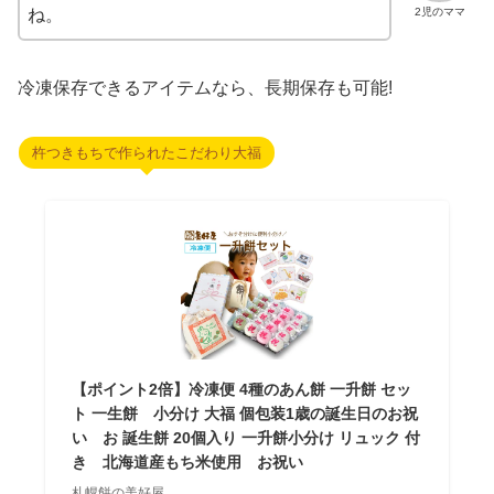
2児のママ
ね。
冷凍保存できるアイテムなら、長期保存も可能!
杵つきもちで作られたこだわり大福
【ポイント2倍】冷凍便 4種のあん餅 一升餅 セッ
ト 一生餅 小分け 大福 個包装1歳の誕生日のお祝
い お 誕生餅 20個入り 一升餅小分け リュック 付
き 北海道産もち米使用 お祝い
札幌餅の美好屋