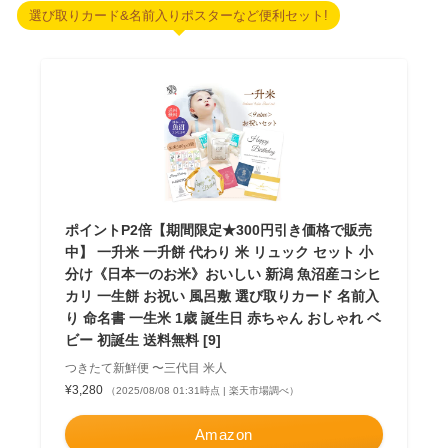
選び取りカード&名前入りポスターなど便利セット!
ポイントP2倍【期間限定★300円引き価格で販売
中】 一升米 一升餅 代わり 米 リュック セット 小
分け《日本一のお米》おいしい 新潟 魚沼産コシヒ
カリ 一生餅 お祝い 風呂敷 選び取りカード 名前入
り 命名書 一生米 1歳 誕生日 赤ちゃん おしゃれ ベ
ビー 初誕生 送料無料 [9]
つきたて新鮮便 〜三代目 米人
¥3,280
（2025/08/08 01:31時点 | 楽天市場調べ）
Amazon