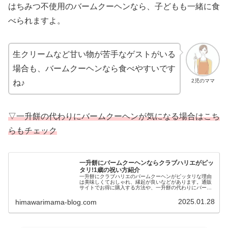
はちみつ不使用のバームクーヘンなら、子どもも一緒に食
べられますよ。
生クリームなど甘い物が苦手なゲストがいる
場合も、バームクーヘンなら食べやすいです
2児のママ
ね♪
▽一升餅の代わりにバームクーヘンが気になる場合はこち
らもチェック
一升餅にバームクーヘンならクラブハリエがピッ
タリ!1歳の祝い方紹介
一升餅にクラブハリエのバームクーヘンがピッタリな理由
は美味しくておしゃれ、縁起が良いなどがあります。通販
サイトでお得に購入する方法や、一升餅の代わりにバーム
クーヘンで背負い餅をする方法や、1歳のお祝いに行いた
い選び取りについても紹介します。
2025.01.28
himawarimama-blog.com