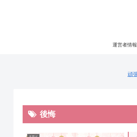
運営者情報
頑
後悔
子育て