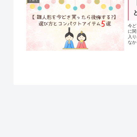
今ど
に関
入り
なか