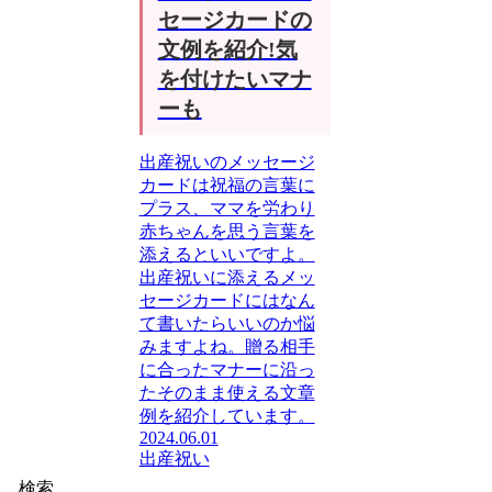
セージカードの
文例を紹介!気
を付けたいマナ
ーも
出産祝いのメッセージ
カードは祝福の言葉に
プラス、ママを労わり
赤ちゃんを思う言葉を
添えるといいですよ。
出産祝いに添えるメッ
セージカードにはなん
て書いたらいいのか悩
みますよね。贈る相手
に合ったマナーに沿っ
たそのまま使える文章
例を紹介しています。
2024.06.01
出産祝い
検索