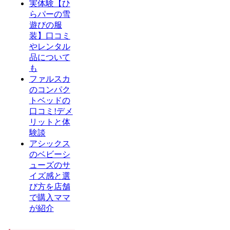
実体験【ひ
らパーの雪
遊びの服
装】口コミ
やレンタル
品について
も
ファルスカ
のコンパク
トベッドの
口コミ!デメ
リットと体
験談
アシックス
のベビーシ
ューズのサ
イズ感と選
び方を店舗
で購入ママ
が紹介