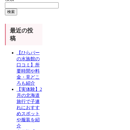
検索
最近の投
稿
【ひらパー
の水族館の
口コミ】所
要時間や料
金・見どこ
ろも紹介
【実体験】2
月の北海道
旅行で子連
れにおすす
めスポット
や服装を紹
介