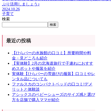
ぷり活用しましょう♪
2024.10.26
子育て
検索
検索
最近の投稿
【ひらパーの水族館の口コミ】所要時間や料
金・見どころも紹介
【実体験】2月の北海道旅行で子連れにおすす
めスポットや服装を紹介
実体験【ひらパーの雪遊びの服装】口コミやレ
ンタル品についても
ファルスカのコンパクトベッドの口コミ!デメ
リットと体験談
アシックスのベビーシューズのサイズ感と選び
方を店舗で購入ママが紹介