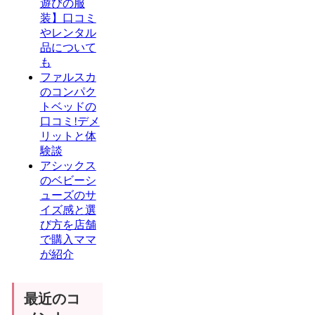
遊びの服
装】口コミ
やレンタル
品について
も
ファルスカ
のコンパク
トベッドの
口コミ!デメ
リットと体
験談
アシックス
のベビーシ
ューズのサ
イズ感と選
び方を店舗
で購入ママ
が紹介
最近のコ