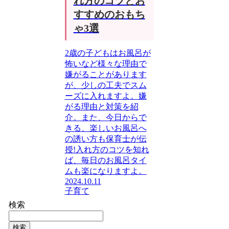
れ方のコツとお
すすめのおもち
ゃ3選
2歳の子どもはお風呂が
怖いなど様々な理由で
嫌がることがあります
が、少しの工夫でスム
ーズに入れますよ。嫌
がる理由と対策を紹
介。また、今日からで
きる、楽しいお風呂へ
の誘い方も保育士が伝
授!入れ方のコツを知れ
ば、毎日のお風呂タイ
ムも楽になりますよ。
2024.10.11
子育て
検索
検索