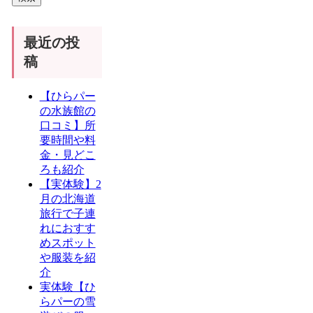
最近の投
稿
【ひらパー
の水族館の
口コミ】所
要時間や料
金・見どこ
ろも紹介
【実体験】2
月の北海道
旅行で子連
れにおすす
めスポット
や服装を紹
介
実体験【ひ
らパーの雪